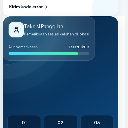
Kirim kode error →
Teknisi Panggilan
Pemeriksaan sesuai keluhan di lokasi
Alur pemeriksaan
Terstruktur
01
02
03