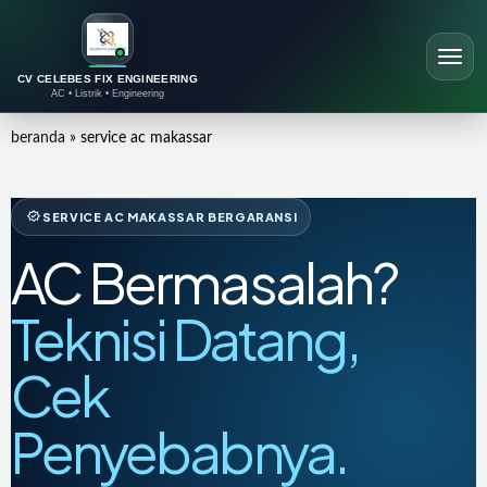
Lewati
ke
konten
CV CELEBES FIX ENGINEERING
AC • Listrik • Engineering
beranda
»
service ac makassar
SERVICE AC MAKASSAR BERGARANSI
AC Bermasalah?
Teknisi Datang,
Cek
Penyebabnya.