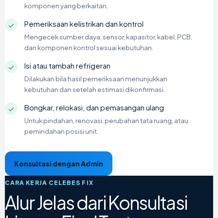
komponen yang berkaitan.
Pemeriksaan kelistrikan dan kontrol
✓
Mengecek sumber daya, sensor, kapasitor, kabel, PCB,
dan komponen kontrol sesuai kebutuhan.
Isi atau tambah refrigeran
✓
Dilakukan bila hasil pemeriksaan menunjukkan
kebutuhan dan setelah estimasi dikonfirmasi.
Bongkar, relokasi, dan pemasangan ulang
✓
Untuk pindahan, renovasi, perubahan tata ruang, atau
pemindahan posisi unit.
Konsultasi dengan Admin
CARA KERJA CELEBES FIX
Alur Jelas dari Konsultasi