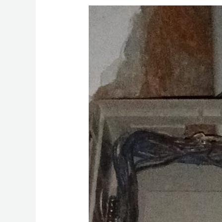
Tukang
Listrik
Makassar
–
Layanan
Instalasi
Listrik
Profesional
dan
Aman