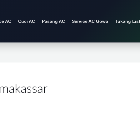
ce AC
Cuci AC
Pasang AC
Service AC Gowa
Tukang List
 makassar