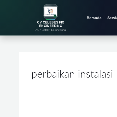
Lewati
ke
Beranda
Servi
konten
CV CELEBES FIX
ENGINEERING
AC • Listrik • Engineering
perbaikan instalasi