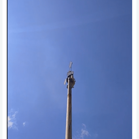
Korsleting
Makassar:
Listrik
Jeglek,
Bau
Gosong,
Stop
Kontak
Panas