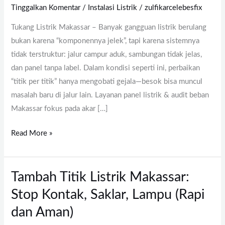
Beban
Tinggalkan Komentar
/
Instalasi Listrik
/
zulfikarcelebesfix
Makassar:
Tukang Listrik Makassar – Banyak gangguan listrik berulang
Sistem
bukan karena “komponennya jelek”, tapi karena sistemnya
Lebih
tidak terstruktur: jalur campur aduk, sambungan tidak jelas,
Rapi,
dan panel tanpa label. Dalam kondisi seperti ini, perbaikan
Aman,
“titik per titik” hanya mengobati gejala—besok bisa muncul
dan
masalah baru di jalur lain. Layanan panel listrik & audit beban
Mudah
Makassar fokus pada akar […]
Dicek
Read More »
Tambah Titik Listrik Makassar:
Tambah
Titik
Stop Kontak, Saklar, Lampu (Rapi
Listrik
dan Aman)
Makassar: