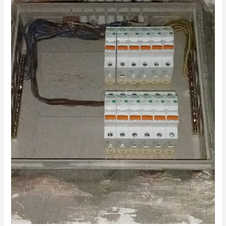
Layanan
Instalasi
Listrik
Profesional
dan
Aman