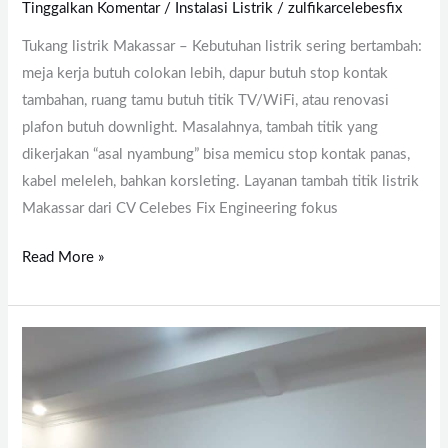
Stop
Tinggalkan Komentar
/
Instalasi Listrik
/
zulfikarcelebesfix
Kontak,
Tukang listrik Makassar – Kebutuhan listrik sering bertambah:
Saklar,
meja kerja butuh colokan lebih, dapur butuh stop kontak
Lampu
tambahan, ruang tamu butuh titik TV/WiFi, atau renovasi
(Rapi
plafon butuh downlight. Masalahnya, tambah titik yang
dan
dikerjakan “asal nyambung” bisa memicu stop kontak panas,
Aman)
kabel meleleh, bahkan korsleting. Layanan tambah titik listrik
Makassar dari CV Celebes Fix Engineering fokus
Read More »
Instalasi
Listrik
Baru
Makassar:
Aman,