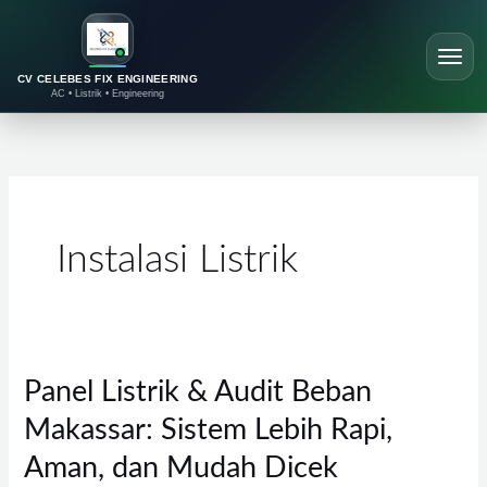
Lewati
ke
konten
CV CELEBES FIX ENGINEERING
AC • Listrik • Engineering
Instalasi Listrik
Panel Listrik & Audit Beban
Panel
Listrik
Makassar: Sistem Lebih Rapi,
&
Aman, dan Mudah Dicek
Audit