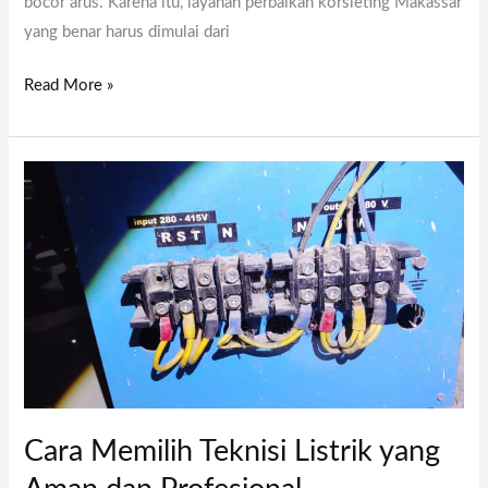
bocor arus. Karena itu, layanan perbaikan korsleting Makassar
yang benar harus dimulai dari
Read More »
Cara
Memilih
Teknisi
Listrik
yang
Aman
dan
Profesional
Cara Memilih Teknisi Listrik yang