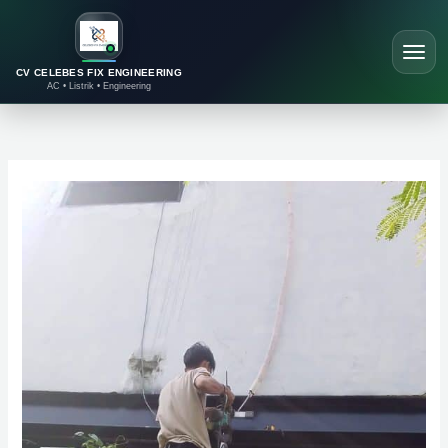
Lewati
ke
konten
CV CELEBES FIX ENGINEERING
AC • Listrik • Engineering