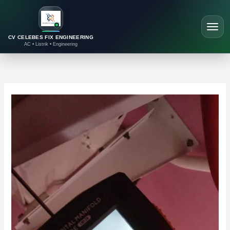
Lewati
ke
konten
CV CELEBES FIX ENGINEERING
AC • Listrik • Engineering