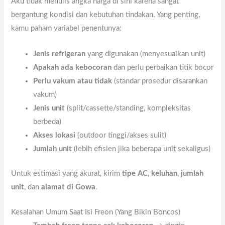
Aku tidak menulis angka harga di sini karena sangat
bergantung kondisi dan kebutuhan tindakan. Yang penting,
kamu paham variabel penentunya:
Jenis refrigeran
yang digunakan (menyesuaikan unit)
Apakah ada kebocoran
dan perlu perbaikan titik bocor
Perlu vakum atau tidak
(standar prosedur disarankan
vakum)
Jenis unit
(split/cassette/standing, kompleksitas
berbeda)
Akses lokasi
(outdoor tinggi/akses sulit)
Jumlah unit
(lebih efisien jika beberapa unit sekaligus)
Untuk estimasi yang akurat, kirim
tipe AC
,
keluhan
,
jumlah
unit
, dan
alamat di Gowa
.
Kesalahan Umum Saat Isi Freon (Yang Bikin Boncos)