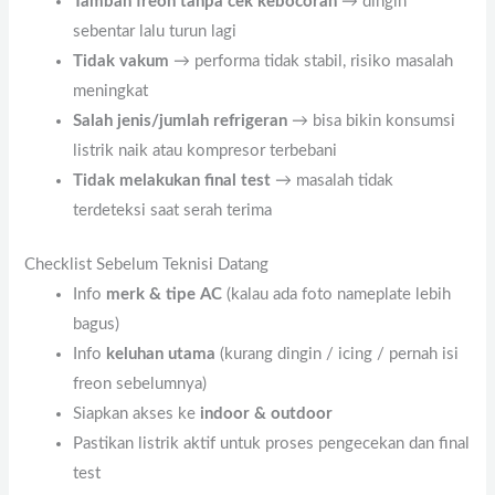
Tambah freon tanpa cek kebocoran
→ dingin
sebentar lalu turun lagi
Tidak vakum
→ performa tidak stabil, risiko masalah
meningkat
Salah jenis/jumlah refrigeran
→ bisa bikin konsumsi
listrik naik atau kompresor terbebani
Tidak melakukan final test
→ masalah tidak
terdeteksi saat serah terima
Checklist Sebelum Teknisi Datang
Info
merk & tipe AC
(kalau ada foto nameplate lebih
bagus)
Info
keluhan utama
(kurang dingin / icing / pernah isi
freon sebelumnya)
Siapkan akses ke
indoor & outdoor
Pastikan listrik aktif untuk proses pengecekan dan final
test