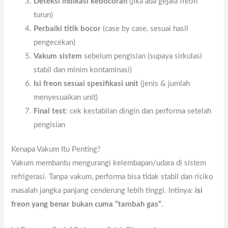
Deteksi indikasi kebocoran
(jika ada gejala freon
turun)
Perbaiki titik bocor
(case by case, sesuai hasil
pengecekan)
Vakum sistem
sebelum pengisian (supaya sirkulasi
stabil dan minim kontaminasi)
Isi freon sesuai spesifikasi unit
(jenis & jumlah
menyesuaikan unit)
Final test
: cek kestabilan dingin dan performa setelah
pengisian
Kenapa Vakum Itu Penting?
Vakum membantu mengurangi kelembapan/udara di sistem
refrigerasi. Tanpa vakum, performa bisa tidak stabil dan risiko
masalah jangka panjang cenderung lebih tinggi. Intinya:
isi
freon yang benar bukan cuma “tambah gas”
.