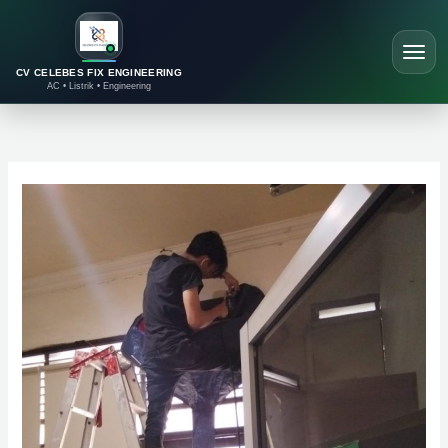
Lewati
ke
konten
CV CELEBES FIX ENGINEERING
AC • Listrik • Engineering